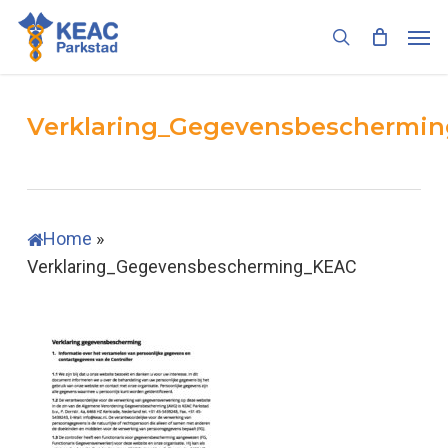
Skip
Men
to
search
main
content
Verklaring_Gegevensbeschermi
Home
»
Verklaring_Gegevensbescherming_KEAC