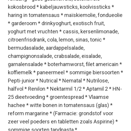
kokosbrood * kabeljauwsticks, koolvissticks *
haring in tomatensaus * maïskiemolie, fondueolie
* garderoom * drinkyoghurt, exotisch fruit,
yoghurt met vruchten * cassis, kersenlimonade,
citroenfrisdrank, cola, lemon, sinas, tonic *
bermudasalade, aardappelsalade,
champignonsalade, crabsalade, eisalade,
garnalensalade * boterhamworst, filet americain *
koffiemelk * paneermeel * sommige biersoorten *
Pepti-junior * Nutrical * Nematal * Nutrilose,
halfvol * Renilon * Nektarmil 1/2 * Aptamil 2 * HN-
25 dieetvoeding * groentespread * Vlaamse
hachee * witte bonen in tomatensaus (glas) *
reform margarine * (Farmacie: grondstof voor
zeer veel poeders en tabletten zoals Aspirine) *
sommige soorten tandpasta *