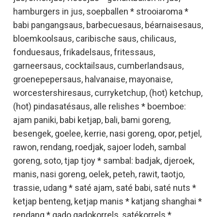
hamburgers in jus, soepballen * strooiaroma *
babi pangangsaus, barbecuesaus, béarnaisesaus,
bloemkoolsaus, caribische saus, chilicaus,
fonduesaus, frikadelsaus, fritessaus,
garneersaus, cocktailsaus, cumberlandsaus,
groenepepersaus, halvanaise, mayonaise,
worcestershiresaus, curryketchup, (hot) ketchup,
(hot) pindasatésaus, alle relishes * boemboe:
ajam paniki, babi ketjap, bali, bami goreng,
besengek, goelee, kerrie, nasi goreng, opor, petjel,
rawon, rendang, roedjak, sajoer lodeh, sambal
goreng, soto, tjap tjoy * sambal: badjak, djeroek,
manis, nasi goreng, oelek, peteh, rawit, taotjo,
trassie, udang * saté ajam, saté babi, saté nuts *
ketjap benteng, ketjap manis * katjang shanghai *
rendang * gado gadokorrels, satékorrels *