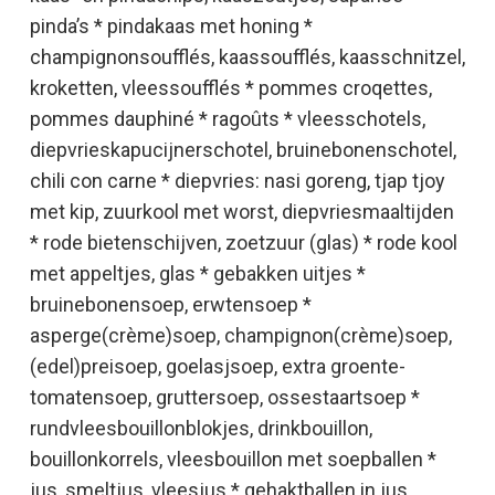
pinda’s * pindakaas met honing *
champignonsoufflés, kaassoufflés, kaasschnitzel,
kroketten, vleessoufflés * pommes croqettes,
pommes dauphiné * ragoûts * vleesschotels,
diepvrieskapucijnerschotel, bruinebonenschotel,
chili con carne * diepvries: nasi goreng, tjap tjoy
met kip, zuurkool met worst, diepvriesmaaltijden
* rode bietenschijven, zoetzuur (glas) * rode kool
met appeltjes, glas * gebakken uitjes *
bruinebonensoep, erwtensoep *
asperge(crème)soep, champignon(crème)soep,
(edel)preisoep, goelasjsoep, extra groente-
tomatensoep, gruttersoep, ossestaartsoep *
rundvleesbouillonblokjes, drinkbouillon,
bouillonkorrels, vleesbouillon met soepballen *
jus, smeltjus, vleesjus * gehaktballen in jus,