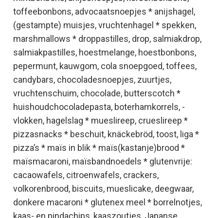
toffeebonbons, advocaatsnoepjes * anijshagel,
(gestampte) muisjes, vruchtenhagel * spekken,
marshmallows * droppastilles, drop, salmiakdrop,
salmiakpastilles, hoestmelange, hoestbonbons,
pepermunt, kauwgom, cola snoepgoed, toffees,
candybars, chocoladesnoepjes, zuurtjes,
vruchtenschuim, chocolade, butterscotch *
huishoudchocoladepasta, boterhamkorrels, -
vlokken, hagelslag * mueslireep, crueslireep *
pizzasnacks * beschuit, knäckebröd, toost, liga *
pizza’s * maïs in blik * maïs(kastanje)brood *
maïsmacaroni, maïsbandnoedels * glutenvrije:
cacaowafels, citroenwafels, crackers,
volkorenbrood, biscuits, mueslicake, deegwaar,
donkere macaroni * glutenex meel * borrelnotjes,
kaas- en pindachips, kaaszoutjes, Japanse