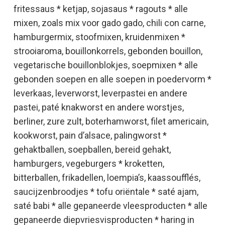
fritessaus * ketjap, sojasaus * ragouts * alle
mixen, zoals mix voor gado gado, chili con carne,
hamburgermix, stoofmixen, kruidenmixen *
strooiaroma, bouillonkorrels, gebonden bouillon,
vegetarische bouillonblokjes, soepmixen * alle
gebonden soepen en alle soepen in poedervorm *
leverkaas, leverworst, leverpastei en andere
pastei, paté knakworst en andere worstjes,
berliner, zure zult, boterhamworst, filet americain,
kookworst, pain d’alsace, palingworst *
gehaktballen, soepballen, bereid gehakt,
hamburgers, vegeburgers * kroketten,
bitterballen, frikadellen, loempia’s, kaassoufflés,
saucijzenbroodjes * tofu oriëntale * saté ajam,
saté babi * alle gepaneerde vleesproducten * alle
gepaneerde diepvriesvisproducten * haring in