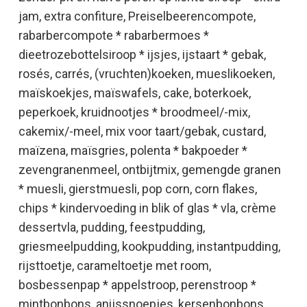
jam, extra confiture, Preiselbeerencompote,
rabarbercompote * rabarbermoes *
dieetrozebottelsiroop * ijsjes, ijstaart * gebak,
rosés, carrés, (vruchten)koeken, mueslikoeken,
maïskoekjes, maïswafels, cake, boterkoek,
peperkoek, kruidnootjes * broodmeel/-mix,
cakemix/-meel, mix voor taart/gebak, custard,
maïzena, maïsgries, polenta * bakpoeder *
zevengranenmeel, ontbijtmix, gemengde granen
* muesli, gierstmuesli, pop corn, corn flakes,
chips * kindervoeding in blik of glas * vla, crème
dessertvla, pudding, feestpudding,
griesmeelpudding, kookpudding, instantpudding,
rijsttoetje, carameltoetje met room,
bosbessenpap * appelstroop, perenstroop *
mintbonbons, anijssnoepjes, kersenbonbons,