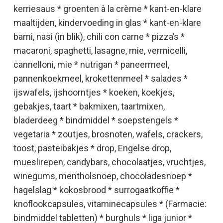
kerriesaus * groenten à la crème * kant-en-klare
maaltijden, kindervoeding in glas * kant-en-klare
bami, nasi (in blik), chili con carne * pizza’s *
macaroni, spaghetti, lasagne, mie, vermicelli,
cannelloni, mie * nutrigan * paneermeel,
pannenkoekmeel, krokettenmeel * salades *
ijswafels, ijshoorntjes * koeken, koekjes,
gebakjes, taart * bakmixen, taartmixen,
bladerdeeg * bindmiddel * soepstengels *
vegetaria * zoutjes, brosnoten, wafels, crackers,
toost, pasteibakjes * drop, Engelse drop,
mueslirepen, candybars, chocolaatjes, vruchtjes,
winegums, mentholsnoep, chocoladesnoep *
hagelslag * kokosbrood * surrogaatkoffie *
knoflookcapsules, vitaminecapsules * (Farmacie:
bindmiddel tabletten) * burghuls * liga junior *