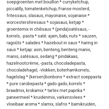
soepgroenten met bouillon * curryketchup,
piccalilly, tomatenketchup, Franse mosterd,
fritessaus, slasaus, mayonaise, sojanaise *
worcestershiresaus * sojasaus, ketjap *
groentemix in chilisaus * (pinda)satésaus, -
korrels, -pasta * saté: ajam, babi, nuts * sauzen,
ragoûts * salades * hazebout in saus * haring in
saus * ketjap: asin, benteng, benteng manis,
manis, satésaus, sedang * pindakaas,
hazelnootcrème, -pasta, chocoladepasta,
chocoladehagel, -vlokken, boterhamkorrels,
hagelslag * (kersen)bonbons * extract soeppasta
* pure carobepasta * gado gado, korrels *
braadmix, krokamix * tartex met paprika *
paneermeel * kruidenmix, varkensvlees *
vloeibaar aroma * slamix, slafris * bamikruiden,