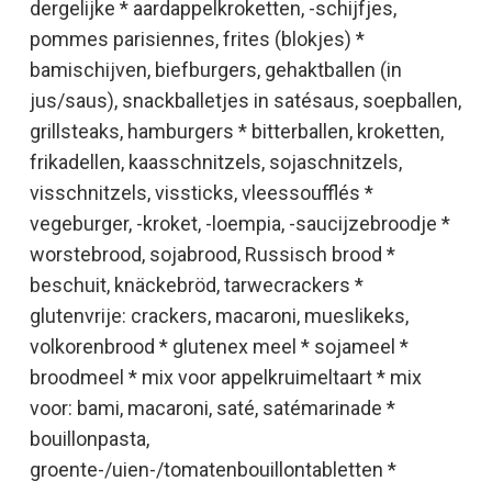
dergelijke * aardappelkroketten, -schijfjes,
pommes parisiennes, frites (blokjes) *
bamischijven, biefburgers, gehaktballen (in
jus/saus), snackballetjes in satésaus, soepballen,
grillsteaks, hamburgers * bitterballen, kroketten,
frikadellen, kaasschnitzels, sojaschnitzels,
visschnitzels, vissticks, vleessoufflés *
vegeburger, -kroket, -loempia, -saucijzebroodje *
worstebrood, sojabrood, Russisch brood *
beschuit, knäckebröd, tarwecrackers *
glutenvrije: crackers, macaroni, mueslikeks,
volkorenbrood * glutenex meel * sojameel *
broodmeel * mix voor appelkruimeltaart * mix
voor: bami, macaroni, saté, satémarinade *
bouillonpasta,
groente-/uien-/tomatenbouillontabletten *