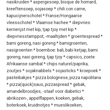
nasikruiden * aspergesoep, bisque de homard,
kreeftensoep, sojasoep * chili con carne,
kapucijnerschotel * Franse/Hongaarse
vleesschotel * Vlaamse hachee * diepvries:
kerrierijst met kip, tjap tjoy met kip *
diepvriesstamppot, -maaltijden * groentespread *
bami goreng, nasi goreng * bamigroenten,
nasigroenten * boemboe: bali, babi ketjap, bami
goreng, nasi goreng, tjap tjoy * capsico, zoete
Afrikaanse sambal * chips naturel/paprika,
zoutjes * sojaknabbels * sojasticks * kroepoek *
pasteibakjes * pizza bolognese, pizza napolitana
* pizza(quick)saus, pizzaspread * gebak,
amandelbroodjes, -staaf voor diabetici *
abrikozen-, appelflappen, koeken, gebak,
boterkoek, kruidnotjes * mueslikoeken,