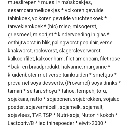
mueslirepen * muesli * maïskoekjes,
sesamcaramelkoekjes * volkoren gevulde
tahinkoek, volkoren gevulde vruchtenkoek *
tarwekiemkoek * (bio) miso, misogerst,
griesmeel, misorijst * kindervoeding in glas *
ontbijtworst in blik, palingworst populair, verse
knakworst, rookworst, slagersleverworst,
kalkoenfilet, kalkoenham, filet americain, filet rose
* bak- en braadprodukt, halvarine, margarine *
kruidenboter met verse tuinkruiden * smeltjus *
provamel soya desserts, (Provamel) soya drinks *
tamari * seitan, shoyu * tahoe, tempeh, tofu,
sojakaas, natto * sojabonen, sojabrokken, sojalac
poeder, sojavermicelli, sojamelk, sojamalt,
sojavlees, TVP, TSP * Nutri-soja, Nuton * kokoh *
Lactopriv/B * lecithinepoeder * eiwit-2000 *