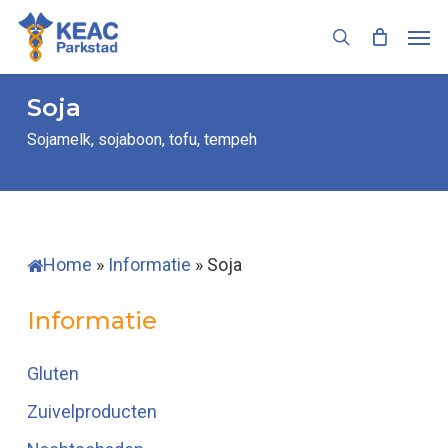
Skip
Men
to
search
main
content
Soja
Sojamelk, sojaboon, tofu, tempeh
Home
»
Informatie
»
Soja
Informatie
Gluten
Zuivelproducten