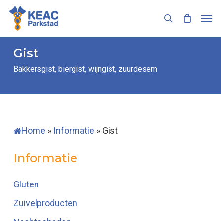
Skip
Men
to
search
main
content
Gist
Bakkersgist, biergist, wijngist, zuurdesem
Home
»
Informatie
»
Gist
Informatie
Gluten
Zuivelproducten