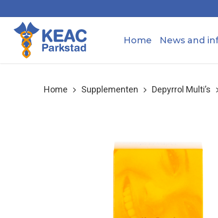
Skip
to
main
Home
News and in
content
Home
Supplementen
Depyrrol Multi’s