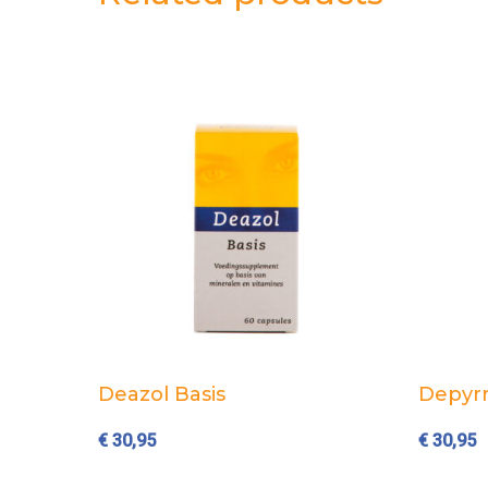
Add to cart
Deazol Basis
Depyrr
€
30,95
€
30,95