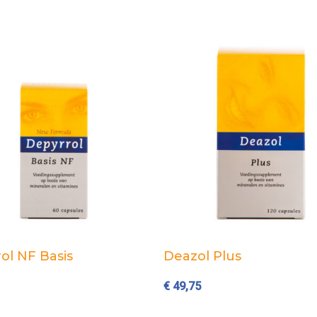
Add to cart
Add to cart
ol NF Basis
Deazol Plus
€
49,75