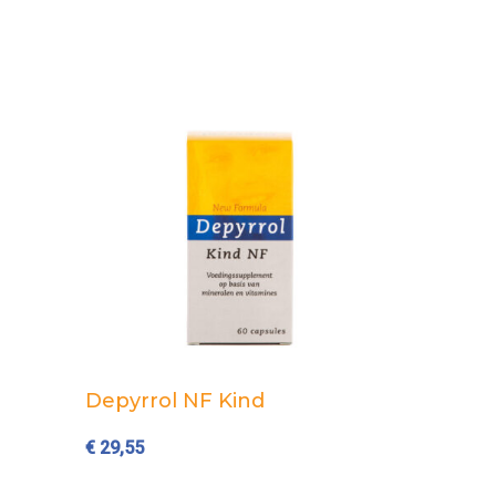
Add to cart
Depyrrol NF Kind
€
29,55