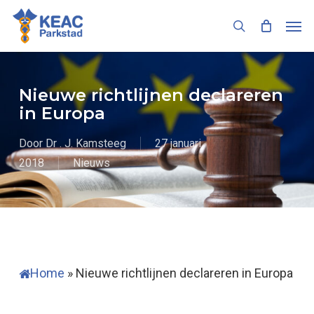
Skip
Men
to
search
main
content
Nieuwe richtlijnen declareren
in Europa
Door
Dr . J. Kamsteeg
27 januari
2018
Nieuws
Home
»
Nieuwe richtlijnen declareren in Europa