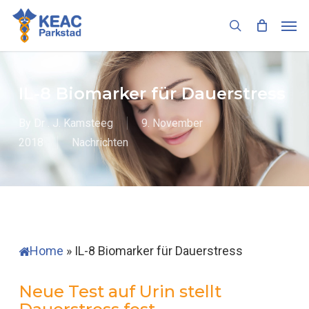
Skip
Men
to
search
main
content
IL-8 Biomarker für Dauerstress
By
Dr . J. Kamsteeg
9. November
2018
Nachrichten
Home
»
IL-8 Biomarker für Dauerstress
Neue Test auf Urin stellt