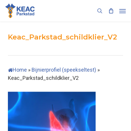
Skip
Men
to
search
main
content
Keac_Parkstad_schildklier_V2
Home
»
Bijnierprofiel (speekseltest)
»
Keac_Parkstad_schildklier_V2