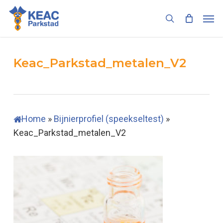
Skip
Men
to
search
main
content
Keac_Parkstad_metalen_V2
Home
»
Bijnierprofiel (speekseltest)
»
Keac_Parkstad_metalen_V2