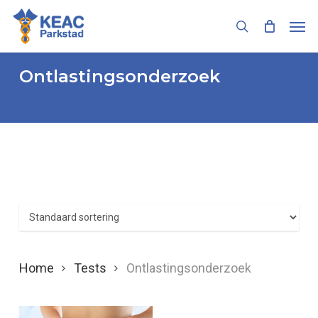
Skip
Men
to
search
main
content
Ontlastingsonderzoek
Home
Tests
Ontlastingsonderzoek