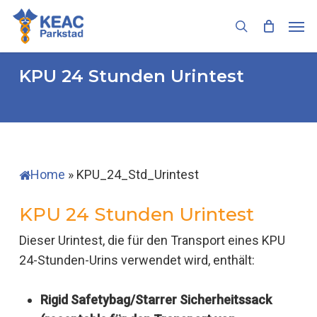
Skip
Men
to
search
main
content
KPU 24 Stunden Urintest
Home
»
KPU_24_Std_Urintest
KPU 24 Stunden Urintest
Dieser Urintest, die für den Transport eines KPU
24-Stunden-Urins verwendet wird, enthält:
Rigid Safetybag/Starrer Sicherheitssack