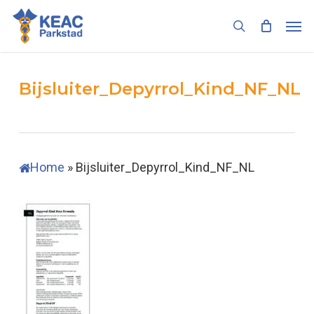
Skip
Men
to
search
main
content
Bijsluiter_Depyrrol_Kind_NF_NL
Home
»
Bijsluiter_Depyrrol_Kind_NF_NL