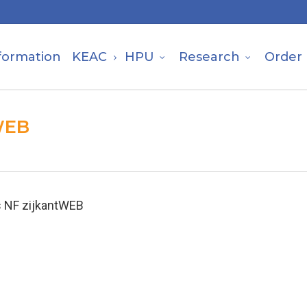
formation
KEAC
HPU
Research
Order
tWEB
s NF zijkantWEB