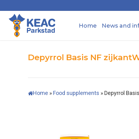
Skip
to
main
Home
News and in
content
Depyrrol Basis NF zijkan
Home
»
Food supplements
»
Depyrrol Basi